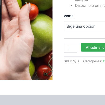
Disponible en m
PRICE
ADIOS
Añadir al c
A
LA
DIABETIS
SKU:
N/D
Categorías:
D
ESPANOL
cantidad