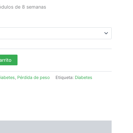
$550.00
ódulos de 8 semanas
arrito
iabetes
,
Pérdida de peso
Etiqueta:
Diabetes