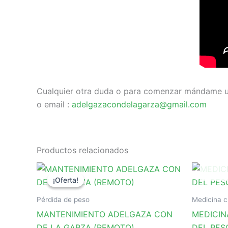
Cualquier otra duda o para comenzar mándame 
o email :
adelgazacondelagarza@gmail.com
Productos relacionados
¡Oferta!
¡Oferta!
Pérdida de peso
Medicina c
MANTENIMIENTO ADELGAZA CON
MEDICIN
DE LA GARZA (REMOTO)
DEL PES