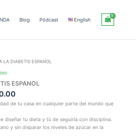
ENDA
Blog
Pódcast
English
A LA DIABETIS ESPANOL
eso
ETIS ESPANOL
Rango
0.00
de
dad de tu casa en cualquier parte del mundo que
precios:
desde
 diseñar tu dieta y tú de seguirla con disciplina.
$350.00
ano y sin disparar los niveles de azúcar en la
hasta