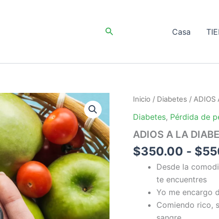
Buscar
Casa
TI
Inicio
/
Diabetes
/ ADIOS 
Diabetes
,
Pérdida de p
ADIOS A LA DIAB
$
350.00
-
$
55
Desde la comodi
te encuentres
Yo me encargo de
Comiendo rico, s
sangre.