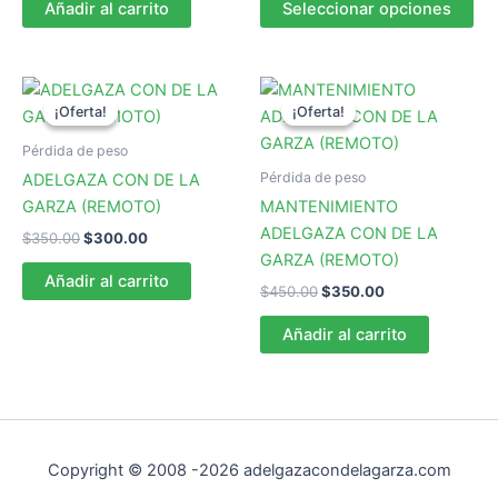
original
actual
precios:
Añadir al carrito
Seleccionar opciones
pr
era:
es:
desde
$550.00.
$500.00.
$350.00
tie
hasta
múl
$550.00
var
¡Oferta!
¡Oferta!
¡Oferta!
¡Oferta!
La
Pérdida de peso
op
Pérdida de peso
ADELGAZA CON DE LA
se
GARZA (REMOTO)
MANTENIMIENTO
pu
ADELGAZA CON DE LA
ele
El
El
$
350.00
$
300.00
precio
precio
GARZA (REMOTO)
en
original
actual
Añadir al carrito
la
El
El
$
450.00
$
350.00
era:
es:
precio
precio
$350.00.
$300.00.
pág
original
actual
Añadir al carrito
de
era:
es:
$450.00.
$350.00.
pr
Copyright © 2008 -2026 adelgazacondelagarza.com