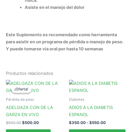
física.
Asiste en el manejo del dolor
Este Suplemento es recomendado como herramienta
para asistir en un programa de pérdida o manejo de peso.
Y puede tomarse vía oral por hasta 10 semanas
Productos relacionados
¡Oferta!
¡Oferta!
Pérdida de peso
Diabetes
ADELGAZA CON DE LA
ADIOS A LA DIABETIS
GARZA EN VIVO
ESPANOL
El
El
Rango
$
550.00
$
500.00
$
350.00
-
$
550.00
precio
precio
de
Est