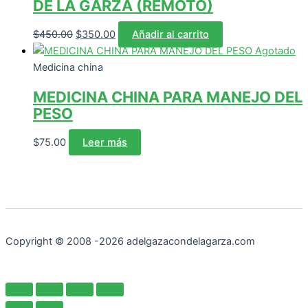
de
DE LA GARZA (REMOTO)
producto
El
El
$
450.00
$
350.00
Añadir al carrito
precio
precio
Agotado
original
actual
Medicina china
era:
es:
MEDICINA CHINA PARA MANEJO DEL
$450.00.
$350.00.
PESO
$
75.00
Leer más
Copyright © 2008 -2026 adelgazacondelagarza.com