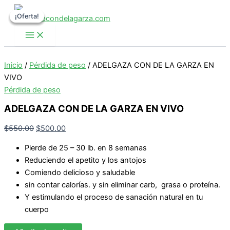
Ir
¡Oferta!
¡Oferta!
¡Oferta!
al
contenido
Inicio
/
Pérdida de peso
/ ADELGAZA CON DE LA GARZA EN
VIVO
Pérdida de peso
ADELGAZA CON DE LA GARZA EN VIVO
El
El
$
550.00
$
500.00
precio
precio
Pierde de 25 – 30 lb. en 8 semanas
original
actual
Reduciendo el apetito y los antojos
era:
es:
Comiendo delicioso y saludable
$550.00.
$500.00.
sin contar calorías. y sin eliminar carb, grasa o proteína.
Y estimulando el proceso de sanación natural en tu
cuerpo
ADELGAZA