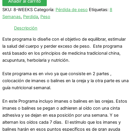
Añadir al carrito
CON
SKU:
8-WEEKS
Categoría:
Pérdida de peso
Etiquetas:
8
DE
LA
Semanas
,
Perdida
,
Peso
GARZA
Descripción
EN
VIVO
Este programa lo diseñe con el objetivo de equilibrar, estimular
cantidad
la salud del cuerpo y perder exceso de peso. Este programa
está basado en los principios de medicina tradicional china,
acupuntura, herbolaria y nutrición.
Este programa es en vivo ya que consiste en 2 partes ,
colocación de imanes o balines en la oreja y la otra parte es una
guía nutricional semanal.
En este Programa incluyo imanes o balines en las orejas. Estos
imanes o balines se pegan o adhieren al oído con una cinta
adhesiva y se dejan en esa posición por una semana. Y se
alternan los oídos cada 7 días. El estímulo que los imanes y
balines harán en esos puntos específicos es de gran ayuda