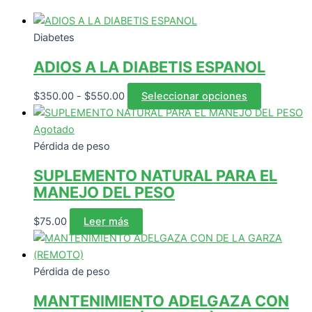
Diabetes
ADIOS A LA DIABETIS ESPANOL
Rango
Este
$
350.00
-
$
550.00
Seleccionar opciones
de
producto
precios:
tiene
Agotado
desde
múltiples
Pérdida de peso
$350.00
variantes.
SUPLEMENTO NATURAL PARA EL
hasta
Las
MANEJO DEL PESO
$550.00
opciones
se
$
75.00
Leer más
pueden
elegir
en
Pérdida de peso
la
página
MANTENIMIENTO ADELGAZA CON