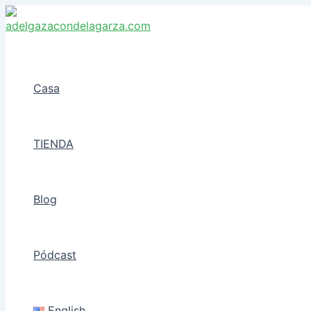
Ir
al
Buscar
contenido
Casa
TIENDA
Blog
Pódcast
English